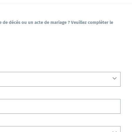
Culture / Patrimoine
e de décès ou un acte de mariage ? Veuillez compléter le
Les permanences en mairie