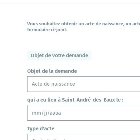
Saint-Nazaire agglo
Commerces et marchés
Vous souhaitez obtenir un acte de naissance, un act
formulaire ci-joint.
Transports et mobilités
Objet de votre demande
Mes démarches en ligne
Objet de la demande
Acte de naissance
qui a eu lieu à Saint-André-des-Eaux le :
MM
slash
JJ
Type d'acte
slash
AAAA