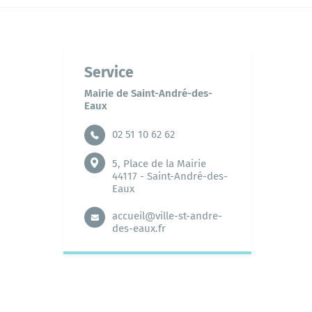
Grands projets
Mes démarches
Espaces et équipements publics
Service
Associations
L'annuaire
Le portail famille
Mairie de Saint-André-des-
Eaux
02 51 10 62 62
5, Place de la Mairie
44117 - Saint-André-des-
Bibliothèque
Eaux
accueil@ville-st-andre-
des-eaux.fr