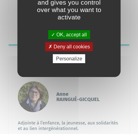
and gives you control
over what you want to
02 40 01 27 04
activate
1, Impasse de l’Ile de la Pierre
44117 Saint-André-des-Eaux
OK, accept all
Deny all cookies
Personalize
Élu·e
Anne
RAINGUÉ-GICQUEL
Adjointe à l’enfance, la jeunesse, aux solidarités
et au lien intergénérationnel.