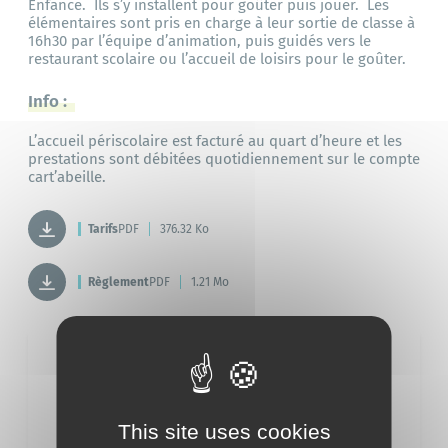
Enfance. Ils s’y installent pour goûter puis jouer. Les
élémentaires sont pris en charge à leur sortie de classe à
16h30 par l’équipe d’animation, puis guidés vers le
restaurant scolaire ou l’accueil de loisirs pour le goûter.
Info :
L’accueil périscolaire est facturé au quart d’heure et les
prestations sont débitées quotidiennement sur le compte
cart’abeille.
Tarifs
PDF
376.32 Ko
Règlement
PDF
1.21 Mo
Service
Service Enfance / Jeunesse
This site uses cookies
Annick Picard