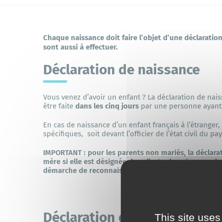
Saint-Nazaire agglo
Commerces et marchés
Chaque naissance doit faire l’objet d’une déclaratio
sont aussi à effectuer.
Transports et mobilités
Déclaration de naissance
Vous venez d’avoir un enfant ? La déclaration de nais
Mes démarches en ligne
être faite
dans les cinq jours
par une personne ayant 
En cas de naissance d’un enfant français à l’étranger, 
spécifiques, soit devant l’officier de l’état civil du p
IMPORTANT : pour les parents non mariés, la déclara
mère si elle est désignée dans l’acte de naissance de l
démarche de reconnaissance volontaire doit être ef
Déclaration de décès
This site uses