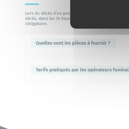
Lors du décès d’un proche, la déclaration de décès es
décès, dans les 24 heures qui suivent sa constatation
obligatoire.
Quelles sont les pièces à fournir ?
Le certificat médical de constatation du décès ;
Tarifs pratiqués par les opérateurs funéra
Le Livret de famille du défunt ou celui de ses parent
bloquerait l’établissement de l’acte).
Afin de faciliter, pour les familles confrontées à un d
comparaison des tarifs pratiqués, la loi dite « 3DS »
habitants publient sur leur site internet les devis de
Retrouvez
les devis fournis par les opérateurs funéra