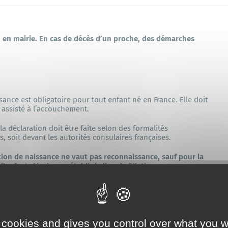
Culture / Patrimoine
n en mairie.
En cas de décès d’un proche, des démarches
Les permanences en mairie
sance est obligatoire pour tout enfant né en France. Elle doit
assisté à l’accouchement.
la déclaration doit être faite selon des formalités
ays, soit devant les autorités consulaires françaises.
tion de naissance ne vaut pas reconnaissance, sauf pour la
’enfant. Ainsi pour établir le lien de filiation, une
fectuée.
 cookies and gives you control over what you w