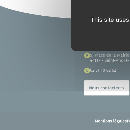
Saint-Nazaire agglo
Commerces et marchés
This site uses
Transports et mobilités
Accueil
5, Place de la Mairie
Mes démarches en ligne
44117 - Saint-André
02 51 10 62 62
Nous contacter
Mentions légales
P