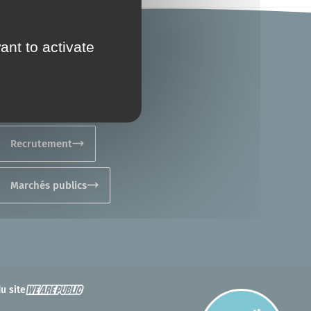
Grands projets
Mes démarches
Espaces et équipements publics
ant to activate
Associations
L'annuaire
Le portail famille
Liens
Recrutement
Bibliothèque
Marchés publics
u site