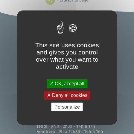
Partager la page
Grands projets
Mes démarches
Accueil
L'annuaire
Le portail famille
This site uses cookies
and gives you control
5, Place de la Mairie - BP5
44117 - Saint-André-des-Eaux
over what you want to
activate
02 51 10 62 62
Bibliothèque
OK, accept all
Nous contacter
Deny all cookies
Horaires d'ouverture
Personalize
Lundi : 9h à 12h30
Mardi : 9h à 12h30 - 14h à 17h
Mercredi : 9h à 12h30
Jeudi : 9h à 12h30 - 14h à 17h
Vendredi : 9h à 12h30 - 14h à 16h