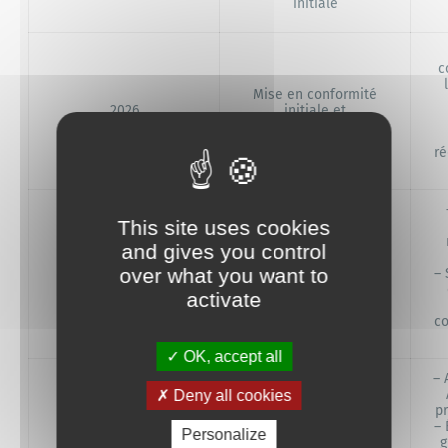
initiale
c
Mise en conformité
2026
initiale et
sensibilisation
ré
This site uses cookies
and gives you control
Amélioration continue
over what you want to
2027
– 
et suivi des corrections
activate
co
OK, accept all
– 
Deny all cookies
pr
– 
Personalize
Consolidation et
2028
g