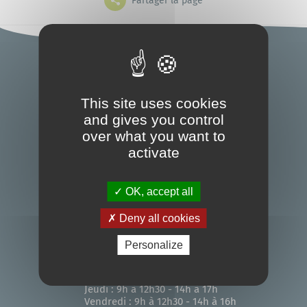
Partager la page
Grands projets
Mes démarches
Accueil
L'annuaire
Le portail famille
This site uses cookies
and gives you control
5, Place de la Mairie - BP5
44117 - Saint-André-des-Eaux
over what you want to
activate
02 51 10 62 62
Bibliothèque
OK, accept all
Nous contacter
Deny all cookies
Horaires d'ouverture
Personalize
Lundi : 9h à 12h30
Mardi : 9h à 12h30 - 14h à 17h
Mercredi : 9h à 12h30
Jeudi : 9h à 12h30 - 14h à 17h
Vendredi : 9h à 12h30 - 14h à 16h