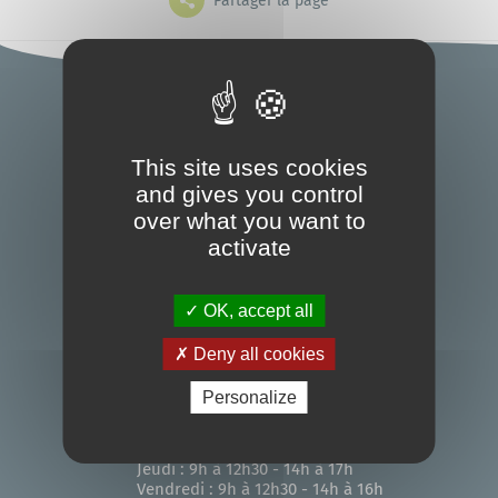
Partager la page
Grands projets
Mes démarches
Accueil
L'annuaire
Le portail famille
This site uses cookies
and gives you control
5, Place de la Mairie - BP5
44117 - Saint-André-des-Eaux
over what you want to
activate
02 51 10 62 62
Bibliothèque
OK, accept all
Nous contacter
Deny all cookies
Horaires d'ouverture
Personalize
Lundi : 9h à 12h30
Mardi : 9h à 12h30 - 14h à 17h
Mercredi : 9h à 12h30
Jeudi : 9h à 12h30 - 14h à 17h
Vendredi : 9h à 12h30 - 14h à 16h