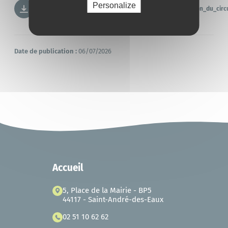
Personalize
info_travaux_gr_de_pays_tour_de_briere_rehabilitation_du_circ
Date de publication :
06/07/2026
Accueil
5, Place de la Mairie - BP5
44117 - Saint-André-des-Eaux
02 51 10 62 62