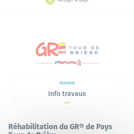
Partager la page
Grands projets
Mes démarches
L'annuaire
Le portail famille
Bibliothèque
TRAVAUX
Info travaux
Réhabilitation du GR® de Pays