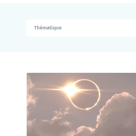
Saint-Nazaire agglo
Commerces et marchés
Thématique
Transports et mobilités
Mes démarches en ligne