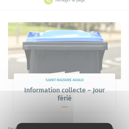
Partager la page
Grands projets
Mes démarches
L'annuaire
Le portail famille
Bibliothèque
SAINT-NAZAIRE AGGLO
Information collecte – Jour
férié
En raison du jour férié du 11 novembre, la collecte des