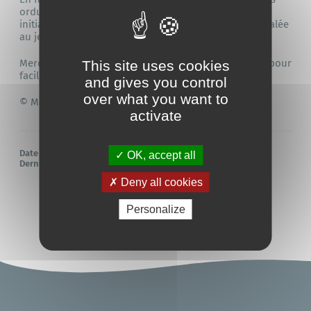
ordures ménagères et des déchets recyclables,
initialement prévue le mercredi 12 novembre, est décalée
au jeudi 13 novembre.
Merci de sortir vos poubelles et bacs la veille au soir pour
This site uses cookies
faciliter la collecte.
and gives you control
over what you want to
© Martin LAUNAY / Saint-Nazaire Agglo
activate
Date de publication :
10/11/2025
OK, accept all
Dernière mise à jour de la page :
06/11/2025
à
11h23
Deny all cookies
Personalize