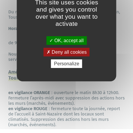
This site uses cookies
and gives you control
Du mercredi au dimanche pendant tout le mois de juin,
over what you want to
Tous les jours du 13 juillet au 30 août.
activate
Horaires d’ouverture :
OK, accept all
de 9h30 à 13h00 et de 14h00 à 17h30
Deny all cookies
Nous invitons habitants et visiteurs à profiter de ce
service tout au long de la saison estivale.
Personalize
Aménagement des horaires du Tiny Office de
Tourisme, Chaussée Neuve
en vigilance ORANGE
: ouverture le matin 8h30 à 12h00.
Fermeture l’après-midi avec suppression des actions hors
les murs (marchés, évènements).
en vigilance ROUGE
: fermeture toute la journée, report
de l’accueil à Saint-Nazaire dont les locaux sont
climatisés. Suppression des actions hors les murs
(marchés, évènements).