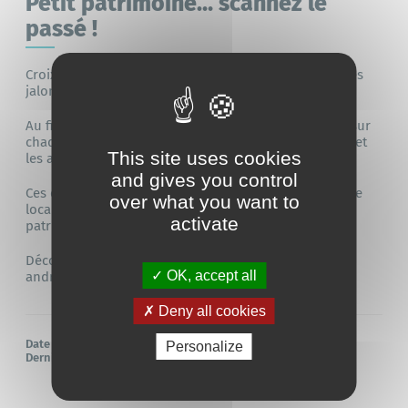
Petit patrimoine… scannez le
passé !
Croix anciennes, statues, calvaires… plus de 20 édifices
jalonnent la commune, certains datant du XVe siècle.
Au fil de vos balades, scannez les QR codes installés sur
chaque site pour découvrir leur histoire, leur origine et
This site uses cookies
les anecdotes qui les entourent.
and gives you control
Ces contenus ont été réalisés par l’association
Histoire
over what you want to
locale et patrimoine andréanais
, afin de faire vivre le
activate
patrimoine local au détour des chemins.
Découvrez son site :
Histoire locale et patrimoine
OK, accept all
andréanais
Deny all cookies
Date de publication :
21/05/2026
Personalize
Dernière mise à jour de la page :
26/05/2026
à
11h48