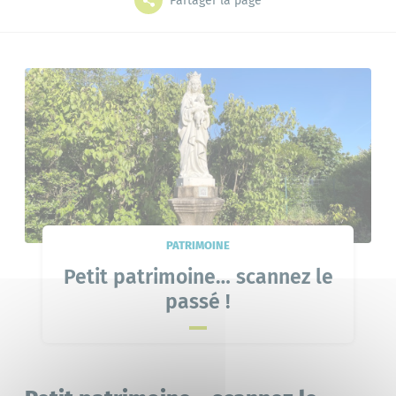
Partager la page
Grands projets
Mes démarches
L'annuaire
Le portail famille
Bibliothèque
PATRIMOINE
Petit patrimoine… scannez le
passé !